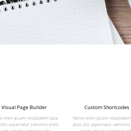
Visual Page Builder
Custom Shortcodes
 enim ipsam voluptatem quia
Nemo enim ipsam voluptatem
 sitis aspernatur samomo enim
ptas sitis aspernatur samomo
psam volupta temporis istiy.
ipsam volupta temporis isti