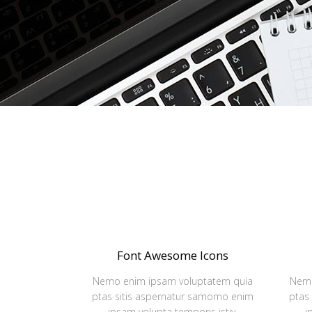
Font Awesome Icons
Nemo enim ipsam voluptatem quia
Nemo
ptas sitis aspernatur samomo enim
ptas
ipsam volupta temporis istiy.
i