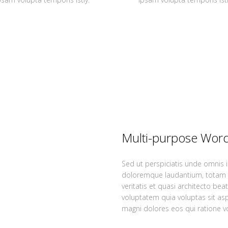
Multi-purpose Wor
Sed ut perspiciatis unde omnis 
doloremque laudantium, totam r
veritatis et quasi architecto be
voluptatem quia voluptas sit asp
magni dolores eos qui ratione v