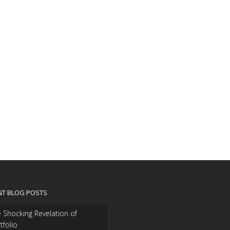
NT BLOG POSTS
 Shocking Revelation of
tfolio