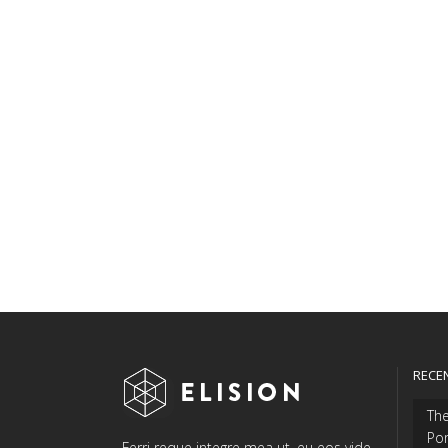
RECE
The
Por
Ferri reque integre mea ut, eu eos vide