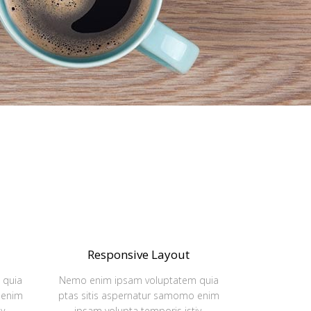
Responsive Layout
 quia
Nemo enim ipsam voluptatem quia
 enim
ptas sitis aspernatur samomo enim
y.
ipsam volupta temporis istiy.