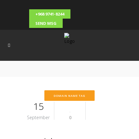
+968 9741-8244
SEND MSG
DOMAIN NAME TAG
15
September
0