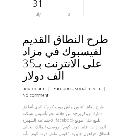
31
July
0
طرح النطاق القديم
لفيسبوك في مزاد
على الانترنت بـ35
الف دولار
newminam
|
Facebook
,
social media
|
No comment
طرح نطاق "فيس ماش دوت كوم"، الذي أنطلق
«مارك زوكربرج» من خلاله نحو تأسيس شبكتة
الاجتماعية الشهيرة facebookللبيع على موقع
المزادات "فليبا دوت كوم". ووصف المالك الحالي
للنطاق، «راهول جاين»، "فيس ماش دوت كوم" بأنه