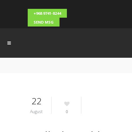
+968 9741-8244
SEND MSG
22
August
0