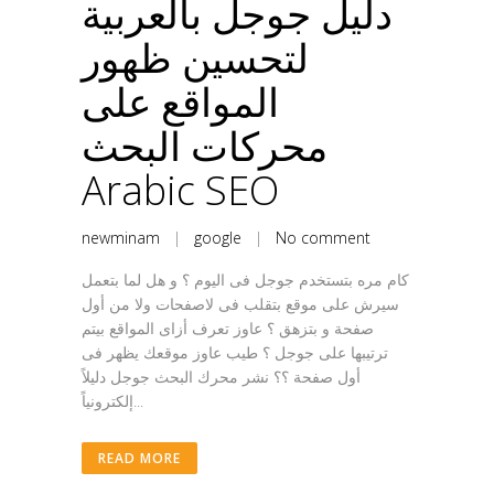
دليل جوجل بالعربية
لتحسين ظهور
المواقع على
محركات البحث
Arabic SEO
newminam
|
google
|
No comment
كام مره بتستخدم جوجل فى اليوم ؟ و هل لما بتعمل
سيرش على موقع بتقلب فى لاصفحات ولا من أول
صفحة و بتزهق ؟ عاوز تعرف أزاى المواقع بيتم
ترتيبها على جوجل ؟ طيب عاوز موقعك يظهر فى
أول صفحة ؟؟ نشر محرك البحث جوجل دليلاً
إلكترونياً...
READ MORE