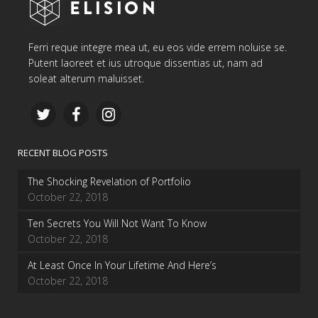
Ferri reque integre mea ut, eu eos vide errem noluise se.
Putent laoreet et ius utroque dissentias ut, nam ad
soleat alterum maluisset.
RECENT BLOG POSTS
The Shocking Revelation of Portfolio
October 22, 2018
Ten Secrets You Will Not Want To Know
October 22, 2018
At Least Once In Your Lifetime And Here’s
October 22, 2018