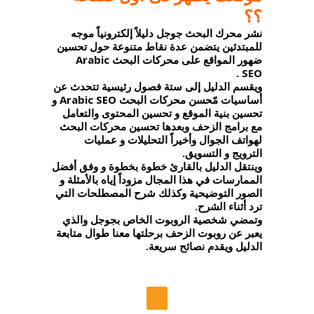
؟؟
نشر محرك البحث جوجل دليلاً إلكترونياً موجه
للمبتدئين يتضمن عدة نقاط متنوعة حول تحسين
ضهور المواقع على محركات البحث Arabic
SEO .
ويقسم الدليل إلى ستة فصول رئيسية تتحدث عن
أساسيات مّحسن محركات البحث Arabic SEO و
تحسين بنية الموقع و تحسين المحتوى والتعامل
مع برامج الزحف وبعدها تحسين محركات البحث
لهواتف الجوال وأخيراً التحليلات و عمليات
الترويج و التسويق.
وينتقل الدليل بالقارئ خطوة بخطوة و وفق أفضل
الممارسات في هذا المجال مزوداً إياه بالأمثلة و
الصور التوضيحية وكذلك شرح المصطلحات التي
ترد أثناء الشرح.
وتمضي شخصية الروبوت الخاص بجوجل والذي
يعبر عن روبوت الزحف برحلتها معنا طوال متابعة
الدليل ويقدم نصائح سريعة.