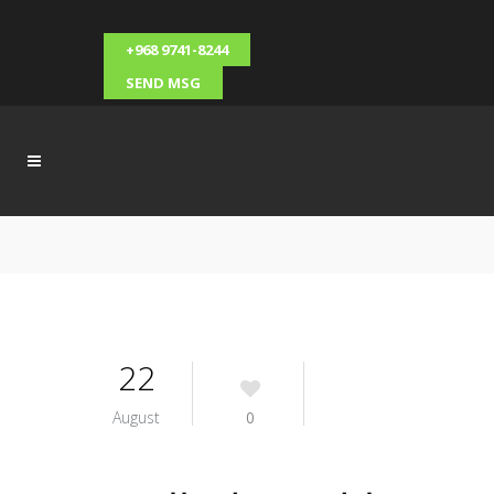
+968 9741-8244
SEND MSG
22
August
0