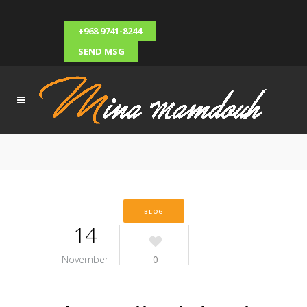
+968 9741-8244
SEND MSG
BLOG
14
November
0