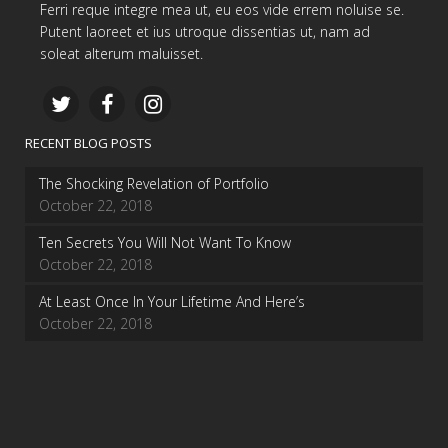
Ferri reque integre mea ut, eu eos vide errem noluise se.
Putent laoreet et ius utroque dissentias ut, nam ad
soleat alterum maluisset.
RECENT BLOG POSTS
The Shocking Revelation of Portfolio
October 22, 2018
Ten Secrets You Will Not Want To Know
October 22, 2018
At Least Once In Your Lifetime And Here’s
October 22, 2018