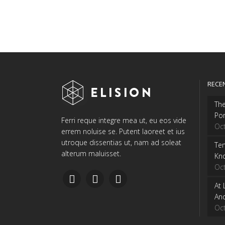
RECE
The
Por
Ferri reque integre mea ut, eu eos vide
Oc
errem noluise se. Putent laoreet et ius
utroque dissentias ut, nam ad soleat
Ten
alterum maluisset.
Kn
Oc
At 
And
Oc