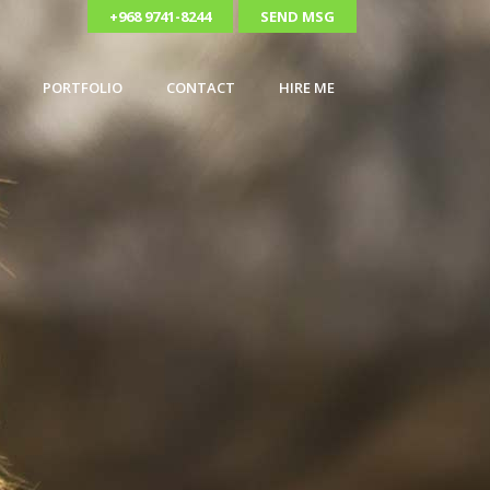
+968 9741-8244
SEND MSG
PORTFOLIO
CONTACT
HIRE ME