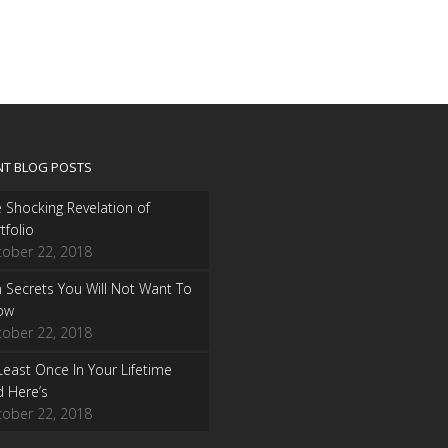
NT BLOG POSTS
 Shocking Revelation of
tfolio
tober 22, 2018
 Secrets You Will Not Want To
ow
tober 22, 2018
Least Once In Your Lifetime
 Here’s
tober 22, 2018