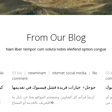
From Our Blog
Nam liber tempor cum soluta nobis eleifend option congue
No
03
July
|
newminam
|
internet
social media
|
No
03
J
comment
co
جوجل+: خيارات فريدة فشل فيسبوك في تقديمها
كي
و أي
لربما قرأتم كل العناوين وتصفحتم المواقع بحثا عن دليل ما
للتعريف بالخدمة أو المساع�...
ك