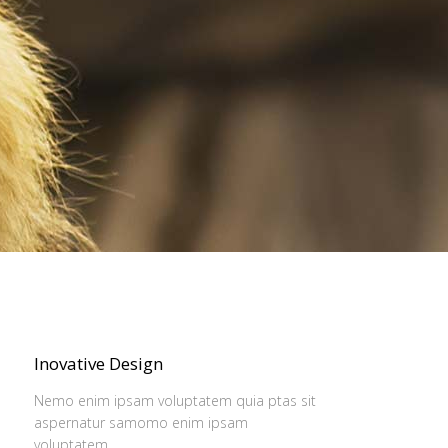
Inovative Design
Nemo enim ipsam voluptatem quia ptas sit
aspernatur samomo enim ipsam
voluptatem.