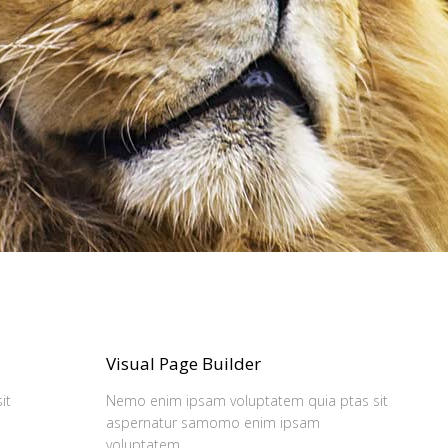
Visual Page Builder
it
Nemo enim ipsam voluptatem quia ptas sit
aspernatur samomo enim ipsam
voluptatem.