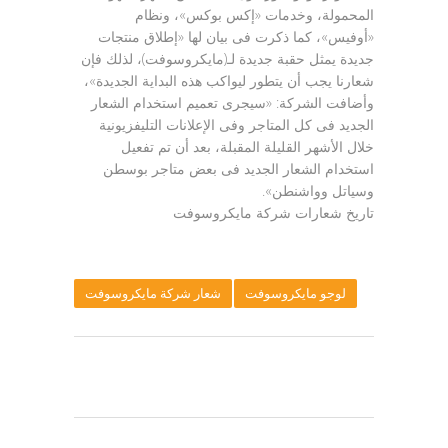
المحمولة، وخدمات «إكس بوكس»، ونظام
«أوفيس»، كما ذكرت فى بيان لها «إطلاق منتجات
جديدة يمثل حقبة جديدة لـ(مايكروسوفت)، لذلك فإن
شعارنا يجب أن يتطور ليواكب هذه البداية الجديدة»،
وأضافت الشركة: «سيجرى تعميم استخدام الشعار
الجديد فى كل المتاجر وفى الإعلانات التليفزيونية
خلال الأشهر القليلة المقبلة، بعد أن تم تفعيل
استخدام الشعار الجديد فى بعض متاجر بوسطن
وسياتل وواشنطن».
تاريخ شعارات شركة مايكروسوفت
لوجو مايكروسوفت
شعار شركة مايكروسوفت