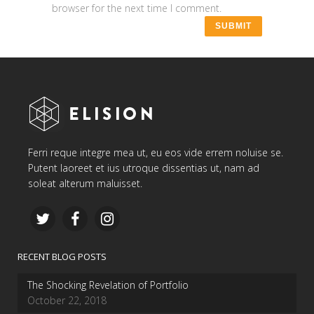
browser for the next time I comment.
Ferri reque integre mea ut, eu eos vide errem noluise se.
Putent laoreet et ius utroque dissentias ut, nam ad
soleat alterum maluisset.
RECENT BLOG POSTS
The Shocking Revelation of Portfolio
October 22, 2018