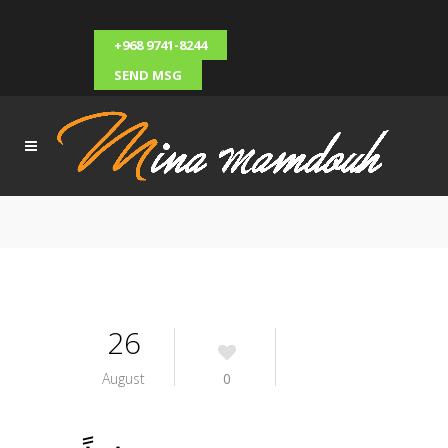
+968 9741-8244
SEND MSG
26
August
0