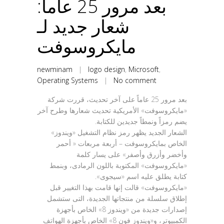
بعد مرور 25 عاماً:
شعار جديد لـ
مايكروسوفت
newminam
|
logo design
,
Microsoft
,
Operating Systems
|
No comment
بعد مرور 25 عاماً على آخر تحديث، قررت شركة
«مايكروسوفت» الأمريكية تحديث شعارها وطرح آخر
يضم رمزاً ونمطاً جديدين للكتابة.
الشعار الجديد يظهر رمز نظام التشغيل «ويندوز»
الخاص بمايكروسوفت – أربعة مربعات « أحمر
وأخضر وأزرق وأصفر» على يسار كلمة
«مايكروسوفت» المكتوبة باللون الرمادى، وبنمط
كتابة يطلق عليه اسم «سيجوى».
«مايكروسوفت» قالت إنها قامت بهذا التغيير قبل
إطلاق سلسلة من منتجاتها الجديدة، التى ستشمل
إصدارات جديدة من «ويندوز 8» الخاص بأجهزة
الكمبيوتر، و«ويندوز فون 8» الخاص بأجهزة الهواتف