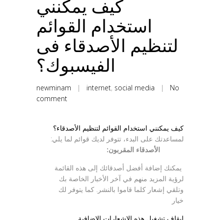
كيف يمكنني
استخدام القوائم
لتنظيم الأصدقاء فى
الفيسبوك؟
newminam
|
internet
,
social media
|
No
comment
كيف يمكنني استخدام القوائم لتنظيم الأصدقاء؟
لمساعدتك على البدء، تتوفر لديك قوائم لما يلي:
الأصدقاء المقربون:
يمكنك إضافة أفضل أصدقائك إلى هذه القائمة
لرؤية المزيد منهم في آخر الأخبار الخاصة بك
وتلقي إشعار كلما قاموا بالنشر. كما يتوفر لك
خيار
إيقاف تشغيل هذه الإشعارات الإضافية