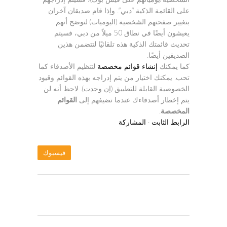
على القائمة الذكية “دبي”. وإذا قام صديقان آخران
بتغيير صفحتهم الشخصية (اليوميات) لتوضح أنهم
يعيشون أيضًا في نطاق 50 ميلاً من دبي، فسيتم
تحديث قائمتك الذكية هذه تلقائيًا لتتضمن هذين
الصديقين أيضًا.
كما يمكنك
إنشاء قوائم مخصصة
لتنظيم الأصدقاء كما
تحب. يمكنك اختيار من يتم إدراجه بهذه القوائم وقيود
الخصوصية القابلة للتطبيق (إن وجدت). لاحظ أنه لن
يتم إخطار أصدقاءك عندما تضيفهم إلى
القوائم
المخصصة
.
الرابط الثابت
·
المشاركة
فيسبوك