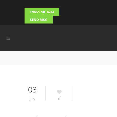
+968 9741-8244
SEND MSG
03
July
0