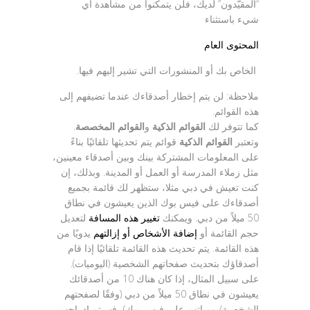
“المقيّدون” لديك، فلن يتمكنوا من مشاهدة أي
شيء باستثناء
المحتوى العام
الخاص بك أو المنشورات التي تشير إليهم فيها.
ملاحظة: لن يتم إخطار أصدقاءك عندما تضيفهم إلى
هذه القوائم.
كما تتوفر لك
القوائم الذكية
و
القوائم المخصصة
.
وتعتبر
القوائم الذكية
قوائم يتم تحديثها تلقائيًا بناءً
على المعلومات المشتركة بينك وبين أصدقاء معينين،
مثل زملاء المدرسة أو العمل أو المدينة. وبذلك، إن
كنت تعيش في دبي مثلا، ستظهر لك قائمة بجميع
أصدقاءك على فيس بوك الذين يعيشون في نطاق
50 ميلاً من دبي. ويمكنك
تغيير هذه المسافة
لتعديل
حجم القائمة أو
إضافة الأشخاص أو إزالتهم
يدويًا من
هذه القائمة. يتم تحديث هذه القائمة تلقائيًا إذا قام
أصدقاؤك بتحديث صفحاتهم الشخصية (اليوميات).
على سبيل المثال، إذا كان هناك 10 من أصدقائك
يعيشون في نطاق 50 ميلاً من دبي (وفقًا لصفحتهم
الشخصية/يومياتهم على فيس بوك)، فسيتم إدراجهم