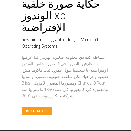
حكاية صورة خلفية
الوندوز xp
الإفتراضية
newminam
|
graphic design
,
Microsoft
,
Operating Systems
ببساطه كده دي معلومة صغيره ابهرتني لما عرفتها
عارفين الصوره في ؟ صورة خلفية الوندوز xp
الإفتراضية أنا شخصيا طول عمري كنت فاكرها مش
حقيقية وجرافيك لكن طلعت حقيقيه متصوره واسمها
Bliss ومصورها المصور الأمريكي Charles O'Rear
ومتصوره في كاليفورنيا في سنة 1996 واشترتها منه
شركة مايكروسوفت في 2001...
READ MORE