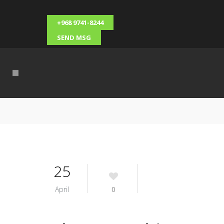
+968 9741-8244
SEND MSG
25
April
0