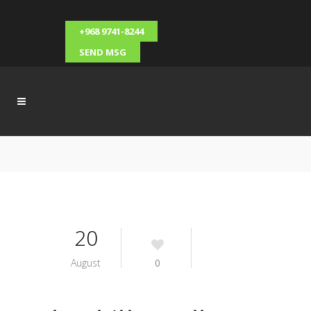
+968 9741-8244
SEND MSG
20
August
0