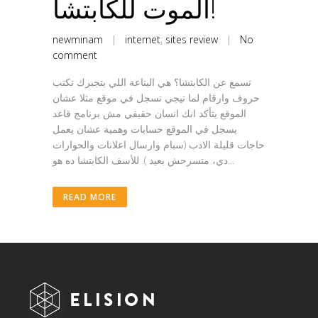
الموت للكابتشا!
newminam
|
internet
,
sites review
|
No
comment
تسمع عن الكابتشا؟ هي البتاعة اللي بتجبرك تكتب
حروف وارقام لما تيجي تسجل في موقع مثلا عشان
الموقع يتأكد انك انسان حقيقي مش برنامج قاعد
يسجل في الموقع حسابات وهمية عشان يعمل
حاجات قليلة الادب (سبام وارسال اعلانات والحوارات
دي، متسرحش بعيد ). للأسف الكابتشا ده هو...
READ MORE