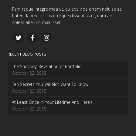
Ferri reque integre mea ut, eu eos vide errem noluise se.
Putent laoreet et ius utroque dissentias ut, nam ad
soleat alterum maluisset.
RECENT BLOG POSTS
The Shocking Revelation of Portfolio
October 22, 2018
Ten Secrets You Will Not Want To Know
October 22, 2018
At Least Once In Your Lifetime And Here’s
October 22, 2018