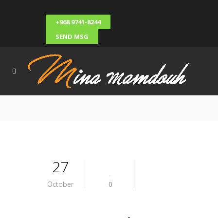
+968 9741-8244
SEND MSG
27
October
0