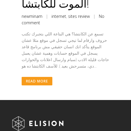
الموت للكابتشا!
newminam
|
internet
,
sites review
|
No
comment
تسمع عن الكابتشا؟ هي البتاعة اللي بتجبرك تكتب
حروف وارقام لما تيجي تسجل في موقع مثلا عشان
الموقع يتأكد انك انسان حقيقي مش برنامج قاعد
يسجل في الموقع حسابات وهمية عشان يعمل
حاجات قليلة الادب (سبام وارسال اعلانات والحوارات
دي، متسرحش بعيد ). للأسف الكابتشا ده هو...
READ MORE