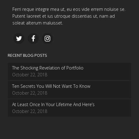
Ferri reque integre mea ut, eu eos vide errem noluise se.
Putent laoreet et ius utroque dissentias ut, nam ad
soleat alterum maluisset.
RECENT BLOG POSTS
The Shocking Revelation of Portfolio
October 22, 2018
Ten Secrets You Will Not Want To Know
October 22, 2018
At Least Once In Your Lifetime And Here’s
October 22, 2018