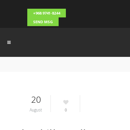
+968 9741-8244
SEND MSG
20
August
0