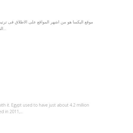
التواصل االجتماعى فيس بوك و هو امر طبيعى حيث يحتل الموقع نفسة الصداره عالميا. وتحتل المواقع الاخبارية الصداره فى...
h it. Egypt used to have just about 4.2 million
d in 2011,...