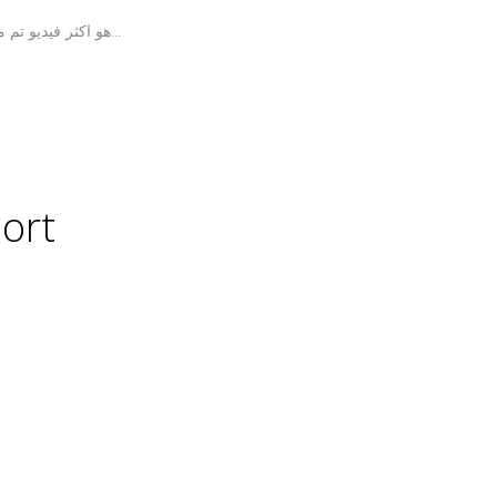
اعلن موقع يوتيوب ان فيديو كليب أغنية GANGNAM STYLE هو اكثر فيديو تم مشاهدته على الاطلاق بعدد مرات مشاهده 805 مليون مشاهده...
ort