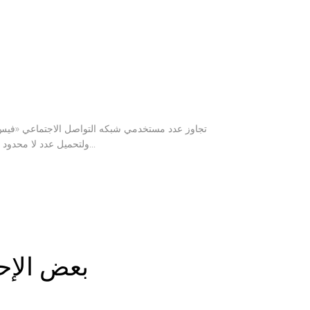
ولتحميل عدد لا محدود من الصور، ولنشر روابط ومقاطع فيديو من مواقع مختلفة. وكشف موقع «فيس بوك» أنه "هناك 500 تيرابايت من البيانات...
بعض الإحص