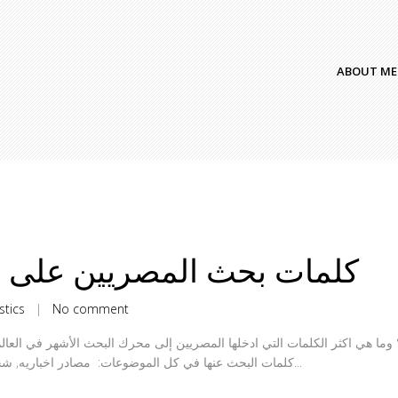
ABOUT ME
كلمات بحث المصريين على جوج
stics
|
No comment
كلمات البحث عنها في كل الموضوعات: مصادر اخباريه, شخصيات عامه, برامج, أغاني وصور.. لو عاوز...