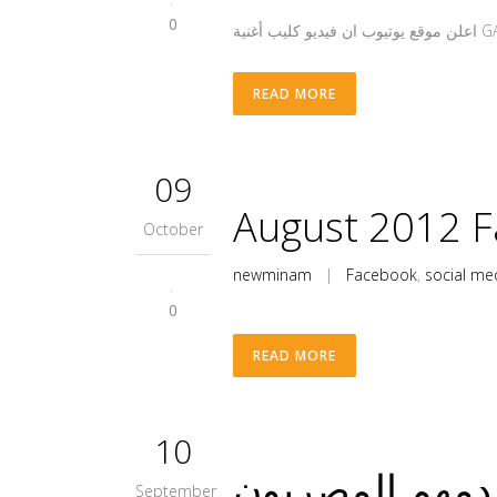
0
READ MORE
09
August 2012 F
October
newminam
|
Facebook
,
social me
0
READ MORE
10
September