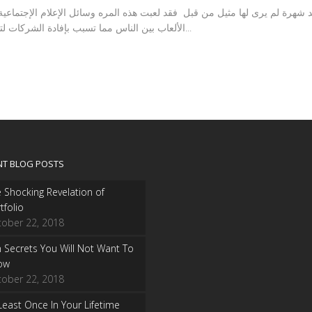
 الماضي توديع اولمبياد لندن 2012 الذي شهد شهرة لم يرى لها مثيل من قبل فقد لعبت هذه المره وسائل الإعلا
الألعاب بين الناس مما تسبب بإفادة الشركات لتسويق منتجاتهم وتوليد أكثر عدد ممكن من...
NT BLOG POSTS
 Shocking Revelation of
tfolio
tober 22, 2018
 Secrets You Will Not Want To
ow
tober 22, 2018
Least Once In Your Lifetime