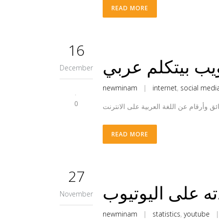
READ MORE
16
يب بيتكلم عربي
December
newminam
|
internet
,
social medi
0
READ MORE
27
November
newminam
|
statistics
,
youtube